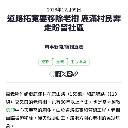
2018年12月09日
道路拓寬要移除老樹 鹿滿村民奔
走盼留社區
時事新聞
/
編輯直送
榕樹
嘉義
生活環境
嘉義縣竹崎鄉鹿滿村在鹿山路（159線）和鹿鳴路（113
線）交叉口的老榕樹，已有60年以上歷史，也是當地道教
信仰
中心天奉宮的廟樹。由於道路拓寬和管線工程，老樹
面臨被迫移除，後天就要動工，讓地方關心老樹的民眾焦
急。