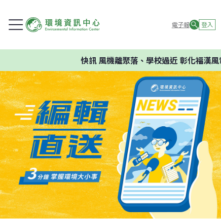
電子報
登入
快訊
風機離聚落、學校過近 彰化福漢風