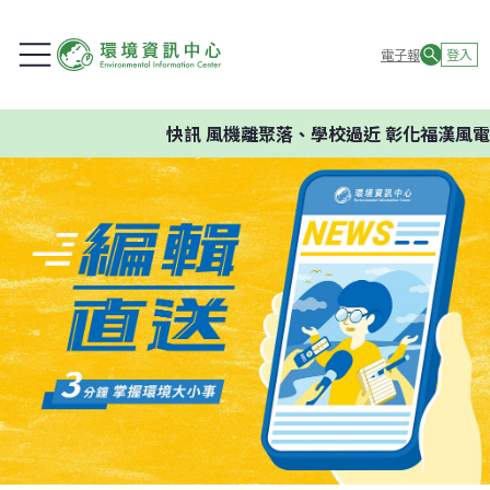
電子報
登入
快訊
風機離聚落、學校過近 彰化福漢風電