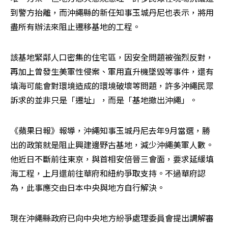
到警方抬離，而沖繩縣的新任知事玉城丹尼也表示，將用
盡所有辦法來阻止遷移基地的工程。
該基地緊鄰人口密集的住宅區，因安全問題被強烈反對，
再加上曾發生美軍性侵案、軍用直升機墜毀等事件，還有
填海可能會對環境造成的環境破壞等問題，許多沖繩民眾
訴求的並非只是「遷址」，而是「基地撤出沖繩」。
《蘋果日報》報導，沖繩知事玉城丹尼去年9月當選，勝
出的政策就是阻止興建邊野古基地，減少沖繩美軍人數。
他近日不斷前往東京，與首相安倍晉三會面，要求延緩填
海工程，上月還前往華府和紐約爭取支持。不過華府認
為，此事應交由日本中央與地方自行解決。
現在沖繩縣政府已向中央地方紛爭處理委員會提出調解審