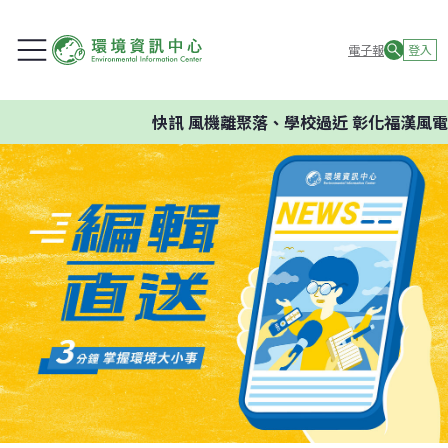
電子報
登入
快訊
風機離聚落、學校過近 彰化福漢風電