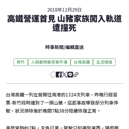
2018年12月29日
高鐵營運首見 山豬家族闖入軌道
遭撞死
時事新聞
/
編輯直送
新竹
人與動物衝突事件簿
台灣高鐵
生活環境
台灣高鐵一列左營開往南港的1324次列車，昨晚行經苗
栗-新竹段時撞到了一頭山豬。這起事故導致部分列車停
駛，狀況排除後於晚間7點38分陸續恢復正常。
事發當時約7點，天色已黑，駕駛只知撞到東西，隨即根