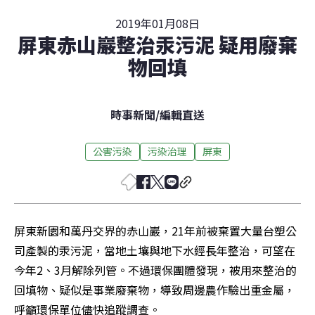
2019年01月08日
屏東赤山巖整治汞污泥 疑用廢棄
物回填
時事新聞
/
編輯直送
公害污染
污染治理
屏東
屏東新園和萬丹交界的赤山巖，21年前被棄置大量台塑公
司產製的汞污泥，當地土壤與地下水經長年整治，可望在
今年2、3月解除列管。不過環保團體發現，被用來整治的
回填物、疑似是事業廢棄物，導致周邊農作驗出重金屬，
呼籲環保單位儘快追蹤調查。