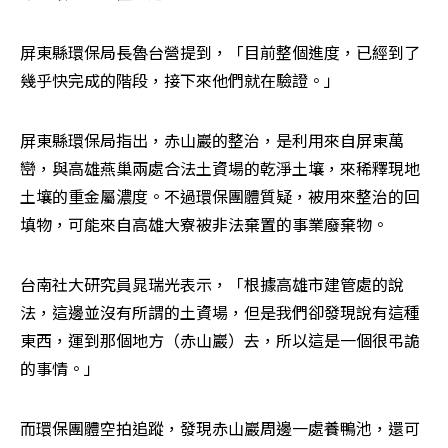
屏東縣環保局長魯台營提到，「目前整個進度，已經到了
幾乎快完成的階段，接下來他們就在驗證。」
屏東縣環保局指出，赤山巖的整治，是利用來自屏東萬
巒，與高雄燕巢兩處合法土資場的乾淨土壤，來稀釋現地
土壤的重金屬濃度。不過環保團體質疑，被用來整治的回
填物，可能來自高雄大寮被非法棄置的事業廢棄物。
台南社大研究員晁瑞光表示，「根據高雄市建管處的說
法，這邊並沒有所謂的土資場，但是我們卻發現說有這種
東西，運到那個地方（赤山巖）去，所以這是一個很弔詭
的事情。」
而環保團體空拍追蹤，發現赤山巖周邊一處養鴨池，還可