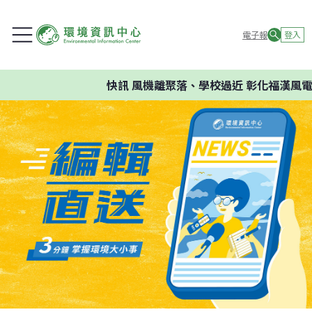
電子報
登入
快訊
風機離聚落、學校過近 彰化福漢風電