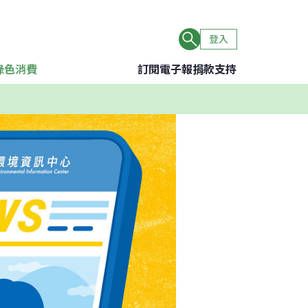
登入
綠色消費
訂閱電子報
捐款支持