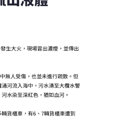
分發生大火，現場冒出濃煙，並傳出
警中無人受傷，也並未進行疏散。但
欖涌河流入海中，污水湧至大欖水警
，河水染至深紅色，猶如血河。
輛貨櫃車，有6、7輛貨櫃車遭到