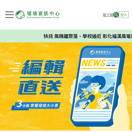
電子報
登入
快訊
風機離聚落、學校過近 彰化福漢風電