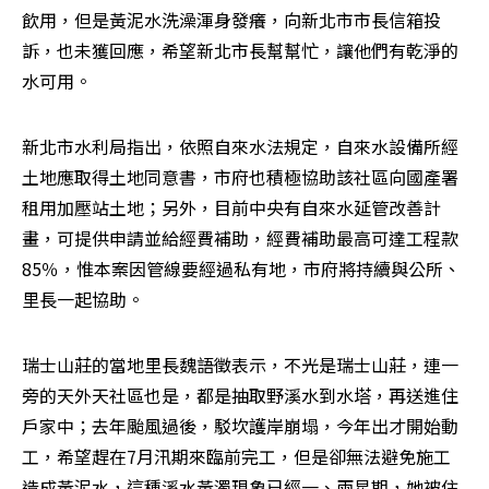
飲用，但是黃泥水洗澡渾身發癢，向新北市市長信箱投
訴，也未獲回應，希望新北市長幫幫忙，讓他們有乾淨的
水可用。
新北市水利局指出，依照自來水法規定，自來水設備所經
土地應取得土地同意書，市府也積極協助該社區向國產署
租用加壓站土地；另外，目前中央有自來水延管改善計
畫，可提供申請並給經費補助，經費補助最高可達工程款
85％，惟本案因管線要經過私有地，市府將持續與公所、
里長一起協助。
瑞士山莊的當地里長魏語徵表示，不光是瑞士山莊，連一
旁的天外天社區也是，都是抽取野溪水到水塔，再送進住
戶家中；去年颱風過後，駁坎護岸崩塌，今年出才開始動
工，希望趕在7月汛期來臨前完工，但是卻無法避免施工
造成黃泥水，這種溪水黃濁現象已經一、兩星期，她被住