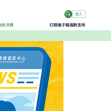
登入
綠色消費
訂閱電子報
捐款支持