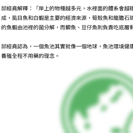
邱經堯解釋：「岸上的物種越多元，水裡面的體系會越
成，虱目魚和白蝦是主要的經濟來源，筍殼魚和龍膽石
的魚蝦由池裡的菌分解，而鯽魚、豆仔魚則負責吃底層
邱經堯認為，一個魚池其實就像一個地球，魚池環境健
養殖全程不用藥的理念。