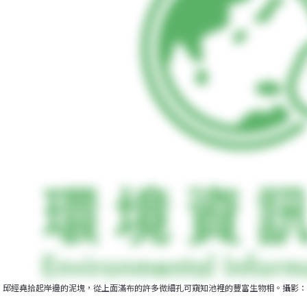
邱經堯拾起岸邊的泥塊，從上面滿布的許多微細孔可窺知池裡的豐富生物相。攝影：