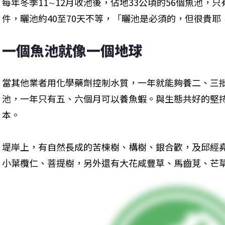
每年冬季11∼12月收池後，佔地33公頃的56個魚池，
件，曬池約40至70天不等，「曬池是必須的，但很貴
一個魚池就像一個地球
當其他業者用化學藥劑控制水質，一年就能夠養二、三
池，一年只有五、六個月可以養魚蝦。與生態共好的堅
本。
堤岸上，有自然長成的苦楝樹、構樹、銀合歡，及邱經
小葉欖仁、菩提樹，另外還有大花咸豐草、馬齒莧、芒