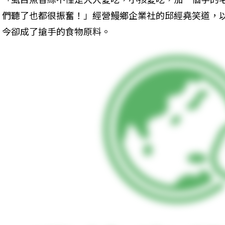
們聽了也都很振奮！」經營鰻鄉企業社的邱經堯笑道，
今卻成了搶手的食物原料。