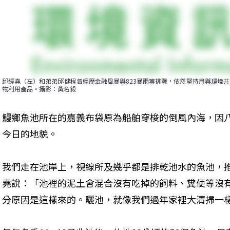
邱經堯（左）和弟弟邱健程曾經歷金融風暴與823暴雨等挑戰，依然堅持用與環境
物利用產品。攝影：黃名毅
鰻鄉魚池所在的嘉義布袋原為船舶穿梭的倒風內海，因
今日的地貌。
我們走在池岸上，視線所及幾乎都是排乾池水的魚池，
堯說：「池裡的泥土會混合沒有吃掉的飼料、糞便等沒
分原因是這樣來的。曬池，就像我們過年家裡大清掃一