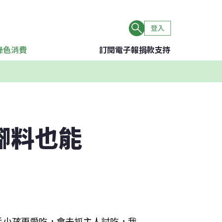
登入
綠色消費
訂閱電子報
捐款支持
腳料也能
毛小孩更愛吃，會去抓主人討吃，我