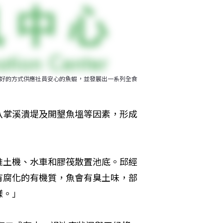
共好的方式供應社員安心的魚蝦，並發展出一系列全食
八掌溪潰堤及開墾魚塭等因素，形成
推土機、水車和膠筏散置池底。邱經
有腐化的有機質，魚會有臭土味，部
樣。」