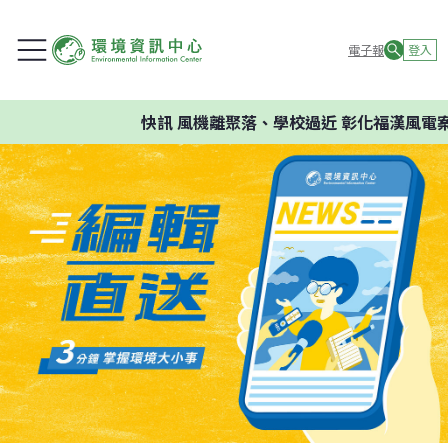
電子報
登入
快訊
風機離聚落、學校過近 彰化福漢風電案