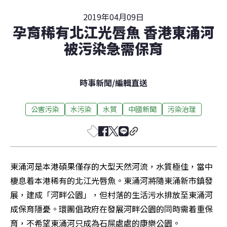
2019年04月09日
孕育稀有北江光唇魚 香港東涌河
被污染急需保育
時事新聞
/
編輯直送
公害污染
水污染
水質
中國新聞
污染治理
東涌河是本港碩果僅存的大型天然河流，水質極佳，當中
棲息着本港稀有的北江光唇魚。東涌河將隨東涌新市鎮發
展，建成「河畔公園」，但村落的生活污水排放至東涌河
成保育隱憂。環團倡政府在發展河畔公園的同時需着重保
育，不希望東涌河只成為石屎處處的康樂公園。