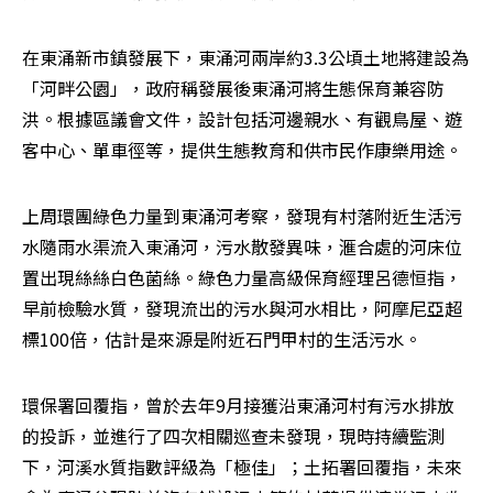
在東涌新市鎮發展下，東涌河兩岸約3.3公頃土地將建設為
「河畔公園」，政府稱發展後東涌河將生態保育兼容防
洪。根據區議會文件，設計包括河邊親水、有觀鳥屋、遊
客中心、單車徑等，提供生態教育和供市民作康樂用途。
上周環團綠色力量到東涌河考察，發現有村落附近生活污
水隨雨水渠流入東涌河，污水散發異味，滙合處的河床位
置出現絲絲白色菌絲。綠色力量高級保育經理呂德恒指，
早前檢驗水質，發現流出的污水與河水相比，阿摩尼亞超
標100倍，估計是來源是附近石門甲村的生活污水。
環保署回覆指，曾於去年9月接獲沿東涌河村有污水排放
的投訴，並進行了四次相關巡查未發現，現時持續監測
下，河溪水質指數評級為「極佳」；土拓署回覆指，未來