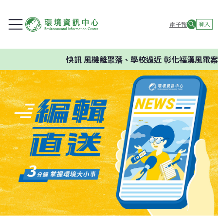
電子報
登入
快訊
風機離聚落、學校過近 彰化福漢風電案