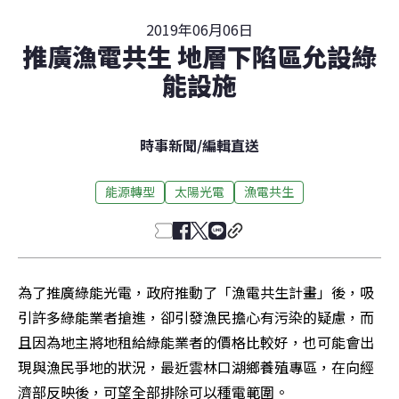
2019年06月06日
推廣漁電共生 地層下陷區允設綠
能設施
時事新聞
/
編輯直送
能源轉型
太陽光電
漁電共生
為了推廣綠能光電，政府推動了「漁電共生計畫」後，吸
引許多綠能業者搶進，卻引發漁民擔心有污染的疑慮，而
且因為地主將地租給綠能業者的價格比較好，也可能會出
現與漁民爭地的狀況，最近雲林口湖鄉養殖專區，在向經
濟部反映後，可望全部排除可以種電範圍。