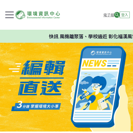
電子報
登入
快訊
風機離聚落、學校過近 彰化福漢風