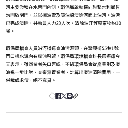
污主要淤積在水閘門內側。環保局啟動橫向聯繫水利局暫
勿開啟閘門，並以攔油索及吸油棉清除河面上油污。油污
已完成清除，共動員人力23人次，清除油汙等廢棄物約10
噸。
環保局稽查人員沿河道巡查油污源頭，在灣興街55巷1號
門口排水溝內有廢油殘留。環保局環境稽查科長馬振耀今
天表示，雖然業者矢口否認，不過環保局會從產業別及廢
油進一步比對，查察棄置業者，計算出廢油清除費用，一
併裁處求償，絕不寬貸。