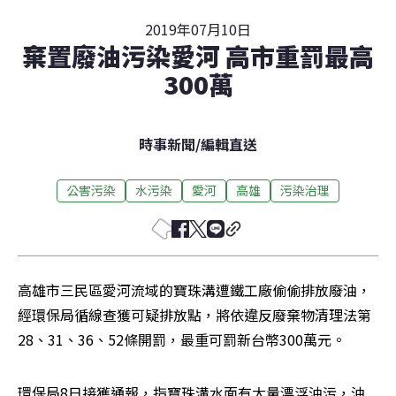
2019年07月10日
棄置廢油污染愛河 高市重罰最高
300萬
時事新聞
/
編輯直送
公害污染
水污染
愛河
高雄
污染治理
高雄市三民區愛河流域的寶珠溝遭鐵工廠偷偷排放廢油，
經環保局循線查獲可疑排放點，將依違反廢棄物清理法第
28、31、36、52條開罰，最重可罰新台幣300萬元。
環保局8日接獲通報，指寶珠溝水面有大量漂浮油污，油