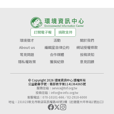
訂閱電子報
捐款支持
環境徵才
活動
關於我們
About us
編輯室自律公約
網站授權條款
常見問題
合作媒體
投稿須知
隱私權政策
獲獎紀錄
意見回饋
© Copyright 2026 環境資訊中心 版權所有
公益勸募字號：
衛部救字第1141364365號
服務信箱：
service@tnf.org.tw
投稿信箱：
infor@e-info.org.tw
客服電話：070-10101-666／02-2910-6000
地址：231023新北市新店區民權路48號3樓（近捷運大坪林站1號出口）