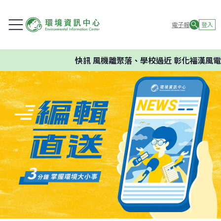
電子報
登入
快訊
風機離聚落、學校過近 彰化福漢風電