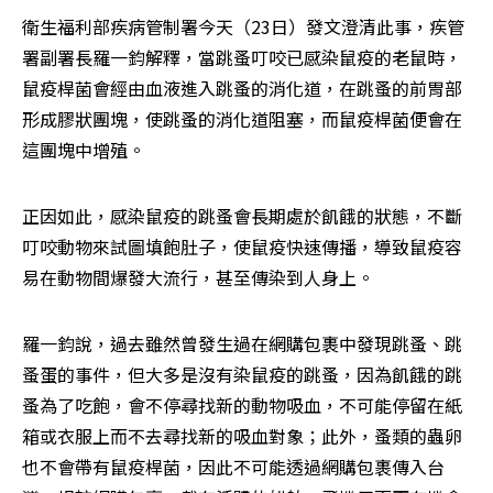
衛生福利部疾病管制署今天（23日）發文澄清此事，疾管
署副署長羅一鈞解釋，當跳蚤叮咬已感染鼠疫的老鼠時，
鼠疫桿菌會經由血液進入跳蚤的消化道，在跳蚤的前胃部
形成膠狀團塊，使跳蚤的消化道阻塞，而鼠疫桿菌便會在
這團塊中增殖。
正因如此，感染鼠疫的跳蚤會長期處於飢餓的狀態，不斷
叮咬動物來試圖填飽肚子，使鼠疫快速傳播，導致鼠疫容
易在動物間爆發大流行，甚至傳染到人身上。
羅一鈞說，過去雖然曾發生過在網購包裹中發現跳蚤、跳
蚤蛋的事件，但大多是沒有染鼠疫的跳蚤，因為飢餓的跳
蚤為了吃飽，會不停尋找新的動物吸血，不可能停留在紙
箱或衣服上而不去尋找新的吸血對象；此外，蚤類的蟲卵
也不會帶有鼠疫桿菌，因此不可能透過網購包裹傳入台