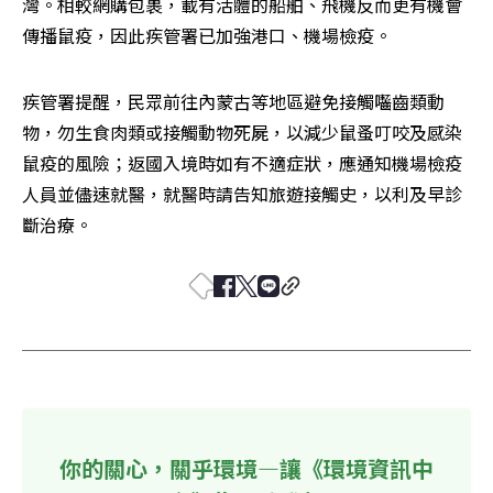
灣。相較網購包裹，載有活體的船舶、飛機反而更有機會
傳播鼠疫，因此疾管署已加強港口、機場檢疫。
疾管署提醒，民眾前往內蒙古等地區避免接觸囓齒類動
物，勿生食肉類或接觸動物死屍，以減少鼠蚤叮咬及感染
鼠疫的風險；返國入境時如有不適症狀，應通知機場檢疫
人員並儘速就醫，就醫時請告知旅遊接觸史，以利及早診
斷治療。
你的關心，關乎環境—讓《環境資訊中