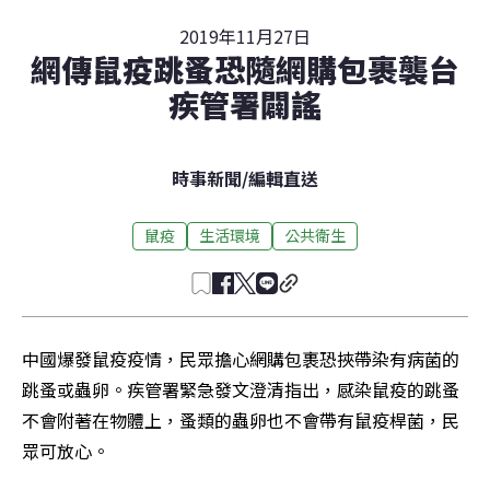
2019年11月27日
網傳鼠疫跳蚤恐隨網購包裹襲台
疾管署闢謠
時事新聞
/
編輯直送
鼠疫
生活環境
公共衛生
中國爆發鼠疫疫情，民眾擔心網購包裹恐挾帶染有病菌的
跳蚤或蟲卵。疾管署緊急發文澄清指出，感染鼠疫的跳蚤
不會附著在物體上，蚤類的蟲卵也不會帶有鼠疫桿菌，民
眾可放心。