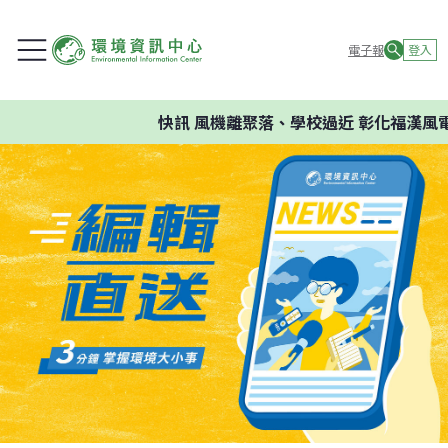
電子報
登入
快訊
風機離聚落、學校過近 彰化福漢風電