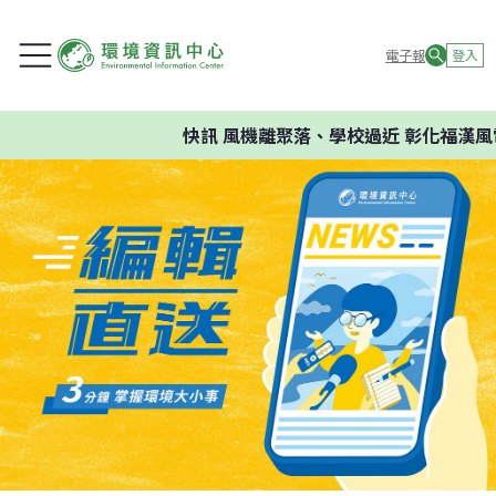
電子報
登入
快訊
風機離聚落、學校過近 彰化福漢風