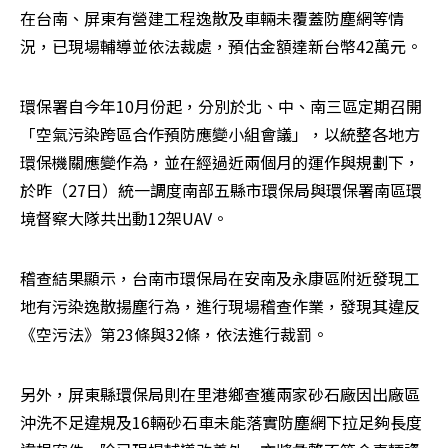
在台南、屏東有營建工程逸散及車輛未覆蓋防塵網等情
況，已現場輔導並依法裁處，預估金額達新台幣42萬元。
環保署自今年10月份起，分別於北、中、南三區定期召開
「空氣污染跨區合作預防應變小組會議」，以統整各地方
環保機關應變作為，並在經過近兩個月的運作與規劃下，
於昨（27日）統一調度南部五縣市環保局與環保署南區環
境督察大隊共出動12架UAV。
稽查結果顯示，台南市環保局在安南及永康區附近發現工
地有污染逸散揚塵行為，進行現場稽查作業，發現其違反
《空污法》第23條與32條，依法進行裁罰。
另外，屏東縣環保局則在里港鄉查獲兩家砂石廠因出廠區
沖洗不足違規及16輛砂石車未能落實防塵網下拉足夠長度