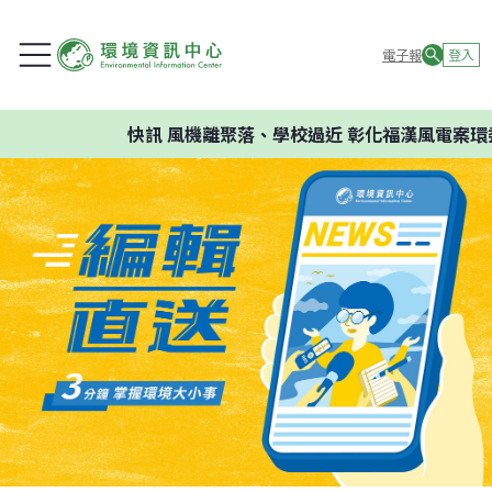
電子報
登入
快訊
風機離聚落、學校過近 彰化福漢風電案環委