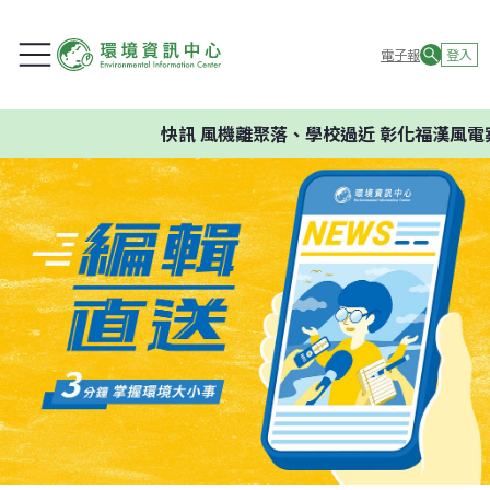
電子報
登入
快訊
風機離聚落、學校過近 彰化福漢風電