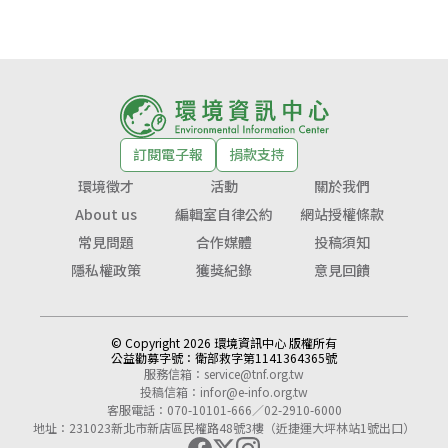
訂閱電子報
捐款支持
環境徵才
活動
關於我們
About us
編輯室自律公約
網站授權條款
常見問題
合作媒體
投稿須知
隱私權政策
獲獎紀錄
意見回饋
© Copyright 2026 環境資訊中心 版權所有
公益勸募字號：
衛部救字第1141364365號
服務信箱：
service@tnf.org.tw
投稿信箱：
infor@e-info.org.tw
客服電話：070-10101-666／02-2910-6000
地址：231023新北市新店區民權路48號3樓（近捷運大坪林站1號出口）