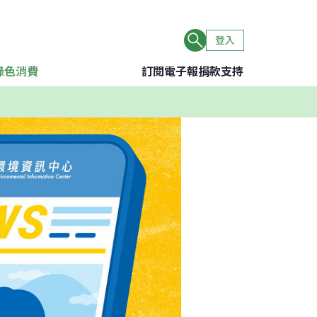
登入
綠色消費
訂閱電子報
捐款支持