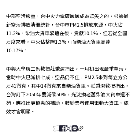
中部空污嚴重，台中火力電廠屢屢成為眾矢之的，根據最
新空污排放清冊統計，台中市PM2.5排放來源，中火佔
11.2%，柴油大貨車緊追在後，貢獻10.1%，但若從全國
尺度來看，中火佔整體1.3%，而柴油大貨車高達
10.17%。
中興大學環工系教授莊秉潔指出，一月初出現嚴重空污，
當時中火已減排七成，空品仍不佳，PM2.5來到每立方公
尺41微克，其中14微克來自柴油貨車。莊秉潔教授指出，
台灣訂下2050年要減碳50%，光汰換老舊柴油大貨車還不
夠，應推出更優惠的補助，鼓勵業者使用電動大貨車，成
效才會明顯。