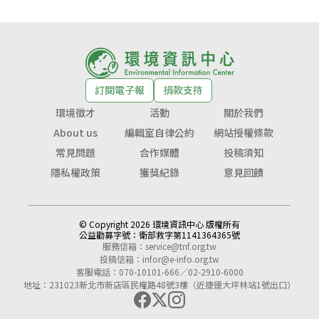
訂閱電子報
捐款支持
環境徵才
活動
關於我們
About us
編輯室自律公約
網站授權條款
常見問題
合作媒體
投稿須知
隱私權政策
獲獎紀錄
意見回饋
© Copyright 2026 環境資訊中心 版權所有
公益勸募字號：
衛部救字第1141364365號
服務信箱：
service@tnf.org.tw
投稿信箱：
infor@e-info.org.tw
客服電話：070-10101-666／02-2910-6000
地址：231023新北市新店區民權路48號3樓（近捷運大坪林站1號出口）