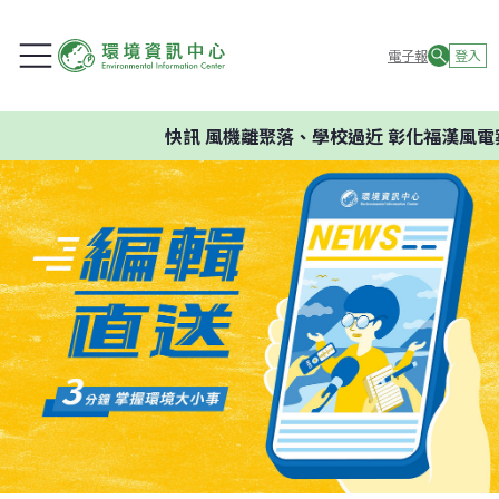
電子報
登入
快訊
風機離聚落、學校過近 彰化福漢風電