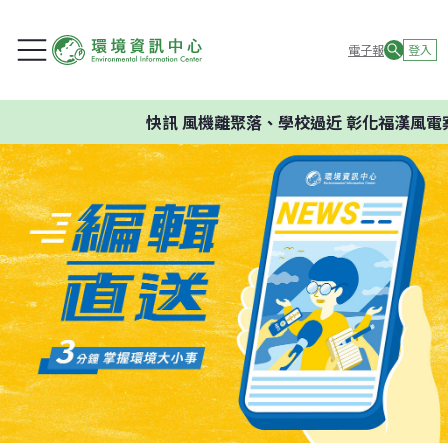
電子報
登入
快訊
風機離聚落、學校過近 彰化福漢風電案