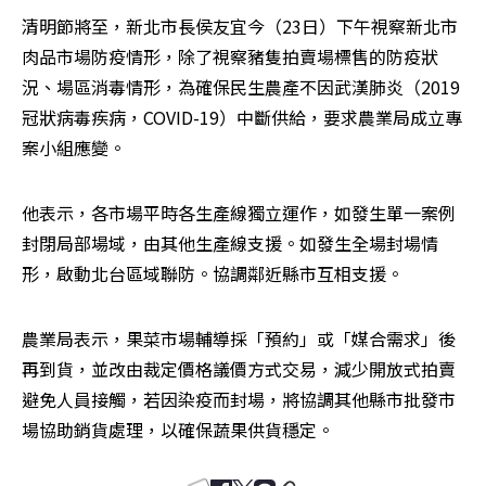
清明節將至，新北市長侯友宜今（23日）下午視察新北市
肉品市場防疫情形，除了視察豬隻拍賣場標售的防疫狀
況、場區消毒情形，為確保民生農產不因武漢肺炎（2019
冠狀病毒疾病，COVID-19）中斷供給，要求農業局成立專
案小組應變。
他表示，各市場平時各生產線獨立運作，如發生單一案例
封閉局部場域，由其他生產線支援。如發生全場封場情
形，啟動北台區域聯防。協調鄰近縣市互相支援。
農業局表示，果菜市場輔導採「預約」或「媒合需求」後
再到貨，並改由裁定價格議價方式交易，減少開放式拍賣
避免人員接觸，若因染疫而封場，將協調其他縣市批發市
場協助銷貨處理，以確保蔬果供貨穩定。