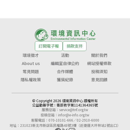
訂閱電子報
捐款支持
環境徵才
活動
關於我們
About us
編輯室自律公約
網站授權條款
常見問題
合作媒體
投稿須知
隱私權政策
獲獎紀錄
意見回饋
© Copyright 2026 環境資訊中心 版權所有
公益勸募字號：
衛部救字第1141364365號
服務信箱：
service@tnf.org.tw
投稿信箱：
infor@e-info.org.tw
客服電話：070-10101-666／02-2910-6000
地址：231023新北市新店區民權路48號3樓（近捷運大坪林站1號出口）