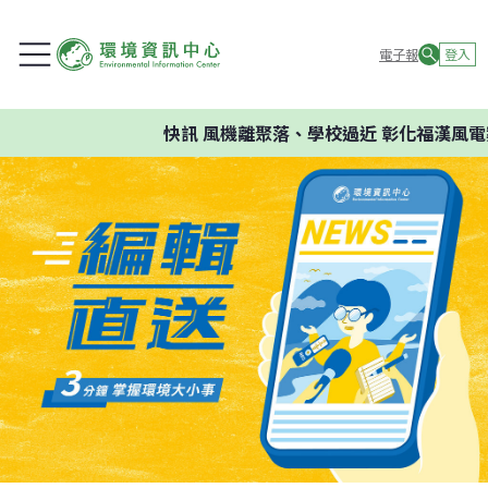
電子報
登入
快訊
風機離聚落、學校過近 彰化福漢風電