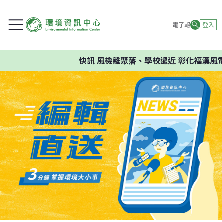
電子報
登入
快訊
風機離聚落、學校過近 彰化福漢風