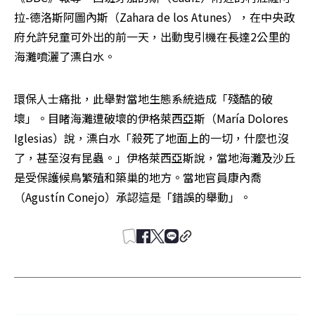
拉-德洛斯阿圖內斯（Zahara de los Atunes），在中央政
府允許兒童可外出的前一天，出動曳引機在長達2公里的
海灘噴灑了漂白水。
環保人士痛批，此舉對當地生態系統造成「殘酷的破
壞」。目睹海灘遭破壞的伊格萊西亞斯（María Dolores 
Iglesias）說，漂白水「殺死了地面上的一切，什麼也沒
了，甚至沒有昆蟲。」伊格萊西亞斯說，當地海灘及沙丘
是受保護候鳥繁殖和築巢的地方。當地官員康內喬
（Agustín Conejo）承認這是「錯誤的舉動」。