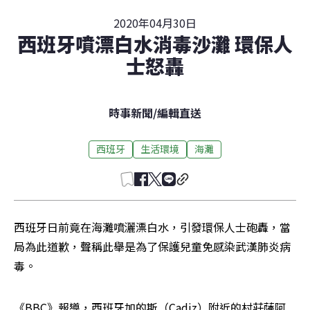
2020年04月30日
西班牙噴漂白水消毒沙灘 環保人
士怒轟
時事新聞
/
編輯直送
西班牙
生活環境
海灘
西班牙日前竟在海灘噴灑漂白水，引發環保人士砲轟，當
局為此道歉，聲稱此舉是為了保護兒童免感染武漢肺炎病
毒。
《BBC》報導，西班牙加的斯（Cadiz）附近的村莊薩阿