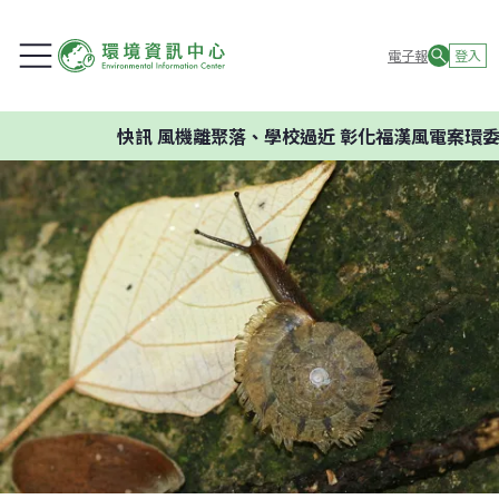
電子報
登入
快訊
風機離聚落、學校過近 彰化福漢風電案環委建