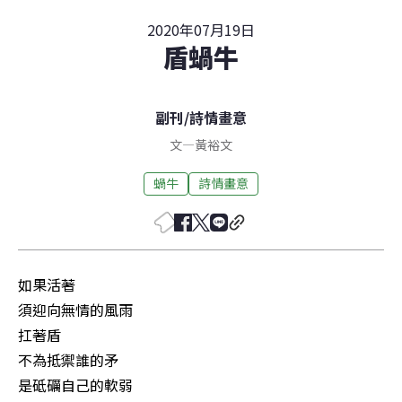
2020年07月19日
盾蝸牛
副刊
/
詩情畫意
文
—
黃裕文
蝸牛
詩情畫意
如果活著

須迎向無情的風雨

扛著盾

不為抵禦誰的矛

是砥礪自己的軟弱