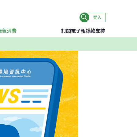
登入
綠色消費
訂閱電子報
捐款支持