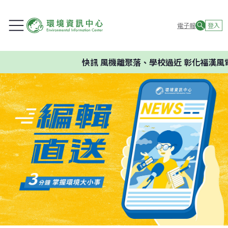
電子報
登入
快訊
風機離聚落、學校過近 彰化福漢風電