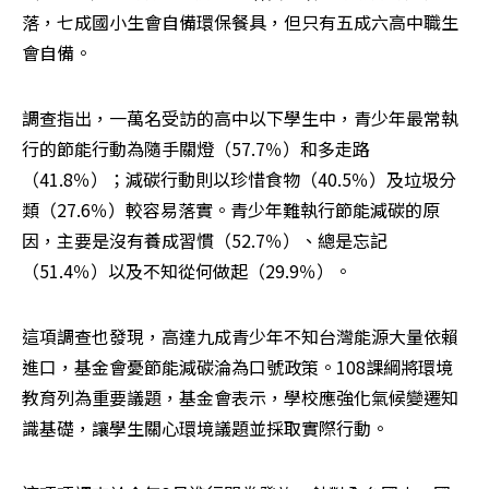
落，七成國小生會自備環保餐具，但只有五成六高中職生
會自備。
調查指出，一萬名受訪的高中以下學生中，青少年最常執
行的節能行動為隨手關燈（57.7％）和多走路
（41.8％）；減碳行動則以珍惜食物（40.5％）及垃圾分
類（27.6％）較容易落實。青少年難執行節能減碳的原
因，主要是沒有養成習慣（52.7％）、總是忘記
（51.4％）以及不知從何做起（29.9％）。
這項調查也發現，高達九成青少年不知台灣能源大量依賴
進口，基金會憂節能減碳淪為口號政策。108課綱將環境
教育列為重要議題，基金會表示，學校應強化氣候變遷知
識基礎，讓學生關心環境議題並採取實際行動。