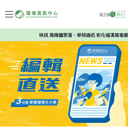
電子報
登入
快訊
風機離聚落、學校過近 彰化福漢風電案