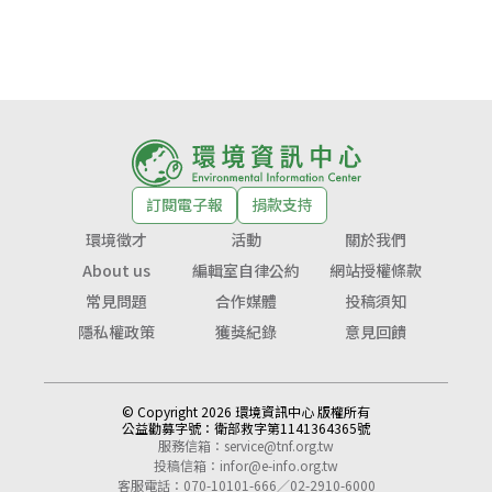
訂閱電子報
捐款支持
環境徵才
活動
關於我們
About us
編輯室自律公約
網站授權條款
常見問題
合作媒體
投稿須知
隱私權政策
獲獎紀錄
意見回饋
© Copyright 2026 環境資訊中心 版權所有
公益勸募字號：
衛部救字第1141364365號
服務信箱：
service@tnf.org.tw
投稿信箱：
infor@e-info.org.tw
客服電話：070-10101-666／02-2910-6000