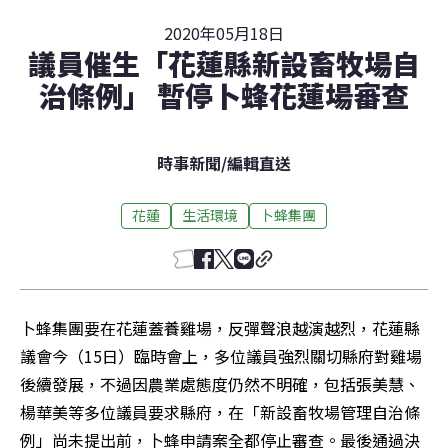
2020年05月18日
議員催生「花蓮縣新設畜牧場自
治條例」 暫停卜蜂花蓮場審查
時事新聞
/
編輯直送
花蓮
生活環境
卜蜂集團
卜蜂集團要在花蓮蓋養雞場，反彈聲浪越演越烈，花蓮縣
議會今（15日）臨時會上，多位議員強烈關切縣府對雞場
後續發展，不過因農業處態度仍然不明確，包括張美慧、
楊華美等多位議員要求縣府，在「新設畜牧場管理自治條
例」尚未提出前，卜蜂申請案全都停止審查。最後通過決