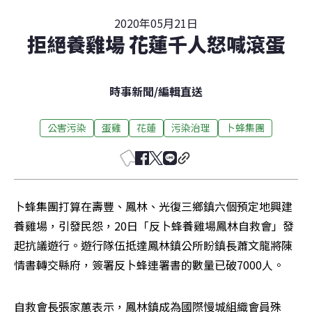
2020年05月21日
拒絕養雞場 花蓮千人怒喊滾蛋
時事新聞
/
編輯直送
公害污染
蛋雞
花蓮
污染治理
卜蜂集團
卜蜂集團打算在壽豐、鳳林、光復三鄉鎮六個預定地興建
養雞場，引發民怨，20日「反卜蜂養雞場鳳林自救會」發
起抗議遊行。遊行隊伍抵達鳳林鎮公所盼鎮長蕭文龍將陳
情書轉交縣府，簽署反卜蜂連署書的數量已破7000人。
自救會長張家蕙表示，鳳林鎮成為國際慢城組織會員殊