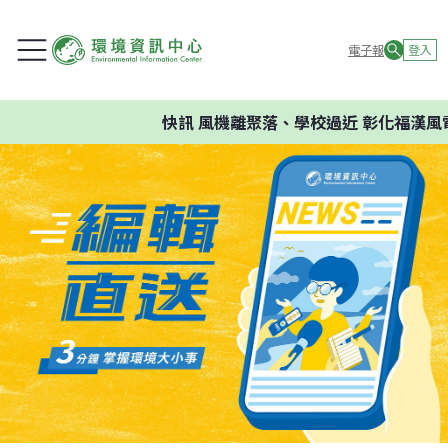
電子報
登入
快訊
風機離聚落、學校過近 彰化福漢風