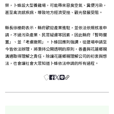
榮，卜蜂設大型養雞場，可能帶來惡臭空氣、糞便污染，
甚至禽流感疾病，導致地方經濟受挫、觀光發展受阻。
縣長徐榛蔚表示，縣府歡迎產業進駐，並依法依規核准申
請，不過污染產業、民眾疑慮等因素，因此縣府「暫時擱
置」、並「考慮撤照」。卜蜂回應則強調，從建場申請至
今皆依法辦理，將秉持公開透明的原則，善盡與花蓮鄉親
溝通取得理解之責任，除讓花蓮鄉親理解公司的初衷與想
法，也會讓社會大眾知道卜蜂依法申請的所有過程。