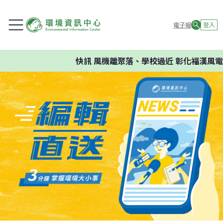
電子報
登入
快訊
風機離聚落、學校過近 彰化福漢風電