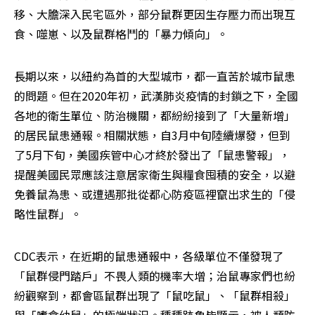
移、大膽深入民宅區外，部分鼠群更因生存壓力而出現互
食、噬崽、以及鼠群格鬥的「暴力傾向」。
長期以來，以紐約為首的大型城市，都一直苦於城市鼠患
的問題。但在2020年初，武漢肺炎疫情的封鎖之下，全國
各地的衛生單位、防治機關，都紛紛接到了「大量新增」
的居民鼠患通報。相關狀態，自3月中旬陸續爆發，但到
了5月下旬，美國疾管中心才終於發出了「鼠患警報」，
提醒美國民眾應該注意居家衛生與糧食囤積的安全，以避
免養鼠為患、或遭遇那批從都心防疫區裡竄出求生的「侵
略性鼠群」。
CDC表示，在近期的鼠患通報中，各級單位不僅發現了
「鼠群侵門踏戶」不畏人類的機率大增；治鼠專家們也紛
紛觀察到，都會區鼠群出現了「鼠吃鼠」、「鼠群相殺」
與「嗜食幼鼠」的極端狀況。種種跡象皆顯示，被人類防