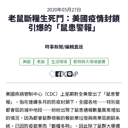
2020年05月27日
老鼠斷糧生死鬥：美國疫情封鎖
引爆的「鼠患警報」
時事新聞
/
編輯直送
美國
老鼠
生活環境
動物與大環境變遷
美國疾病管制中心（CDC）上星期對全美發出了「鼠患警
報」，指在連續多月的防疫封鎖下，全國各地——特別是
都會區的城中地段——紛紛出現了鼠患通報數量異常增加
的情況。因為都會鼠群倚賴的餐飲業垃圾與商業區廚餘系
統，已因防疫歇業而「斷糧多時」，因此除了鼠群大舉遷