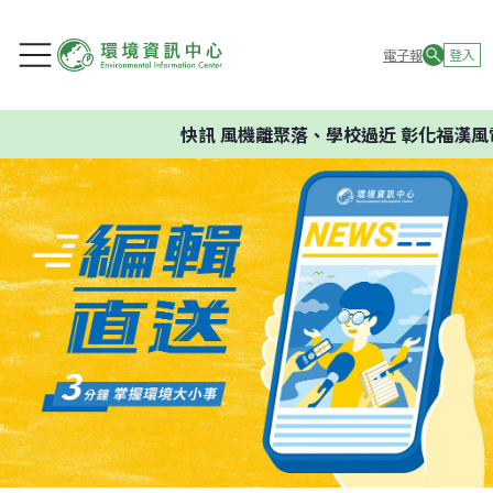
電子報
登入
快訊
風機離聚落、學校過近 彰化福漢風