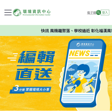
電子報
登入
快訊
風機離聚落、學校過近 彰化福漢風