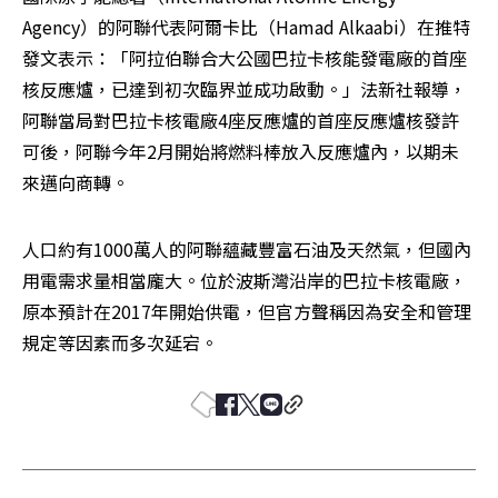
Agency）的阿聯代表阿爾卡比（Hamad Alkaabi）在推特
發文表示：「阿拉伯聯合大公國巴拉卡核能發電廠的首座
核反應爐，已達到初次臨界並成功啟動。」法新社報導，
阿聯當局對巴拉卡核電廠4座反應爐的首座反應爐核發許
可後，阿聯今年2月開始將燃料棒放入反應爐內，以期未
來邁向商轉。
人口約有1000萬人的阿聯蘊藏豐富石油及天然氣，但國內
用電需求量相當龐大。位於波斯灣沿岸的巴拉卡核電廠，
原本預計在2017年開始供電，但官方聲稱因為安全和管理
規定等因素而多次延宕。