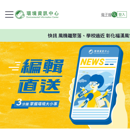
電子報
登入
快訊
風機離聚落、學校過近 彰化福漢風