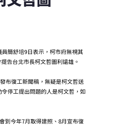
議員簡舒培9日表示，柯市府無視其
者會提告台北市長柯文哲圖利遠雄。
許發布復工新聞稿，無疑是柯文哲送
勒令停工提出問題的人是柯文哲，如
會到今年7月取得建照、8月宣布復
。