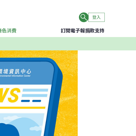
登入
綠色消費
訂閱電子報
捐款支持