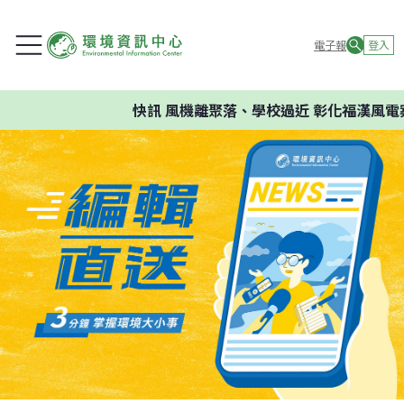
電子報
登入
快訊
風機離聚落、學校過近 彰化福漢風電