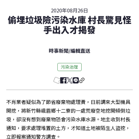
2020年08月26日
偷埋垃圾險污染水庫 村長驚見怪
手出入才揭發
時事新聞
/
編輯直送
污染治理
不肖業者疑似為了節省廢棄物處理費，日前調來大型機具
開挖，將新竹縣峨眉鄉十二寮的一處荒廢空地挖開傾倒垃
圾，卻沒有想到廢棄物恐會污染水庫水源。地主收到村長
通知，要求處理堆置的土方，才知道土地被陌生人盜挖，
立即報案通知警方調查。