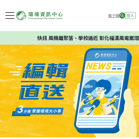
電子報
登入
快訊
風機離聚落、學校過近 彰化福漢風電案環