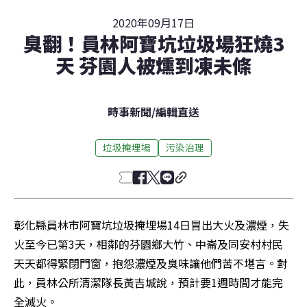
2020年09月17日
臭翻！員林阿寶坑垃圾場狂燒3
天 芬園人被燻到凍未條
時事新聞
/
編輯直送
垃圾掩埋場
污染治理
彰化縣員林市阿寶坑垃圾掩埋場14日冒出大火及濃煙，失
火至今已第3天，相鄰的芬園鄉大竹、中崙及同安村村民
天天都得緊閉門窗，抱怨濃煙及臭味讓他們苦不堪言。對
此，員林公所清潔隊長黃吉城說，預計要1週時間才能完
全滅火。