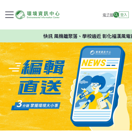
電子報
登入
快訊
風機離聚落、學校過近 彰化福漢風電