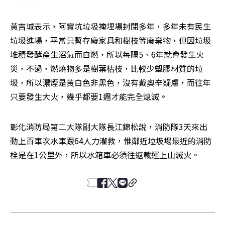
黃吉城表示，阿寶坑垃圾掩埋場封閉多年，多年未有民生
垃圾進場，平常只暫存廢家具和樹枝等廢棄物，但因垃圾
堆積發酵產生沼氣而自燃，所以每隔5、6年就會發生火
災，不過，燃燒物多是樹葉枯枝，比較少塑膠材質的垃
圾，所以濃煙是黃白色非黑色，沒有戴奧辛疑慮，而往年
只要發生大火，幾乎都要1週才能完全熄滅。
彰化消防局第二大隊副大隊長江錦松說，消防隊3天來出
動上百車次水車跟64人力灌救，惟鄰近垃圾場最近的消防
栓是在1公里外，所以水箱車必須往返載運上山滅火。