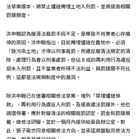
法草案版本，將禁止爐碴掩埋土地入刑罰，並將提高相關
罰鍰額度。
洪申翰認為廢清法裁罰手段不足，是導致不肖業者心存僥
倖的原因。洪申翰指出，目前掩埋爐碴在農地中，必須
「致污染土地」才得以刑事裁罰，而違反廢清法規定的清
除、處理行為會以刑事處罰，但佔 8 成的再利用行為違反
卻未入刑罰，且不當業者所得不法利益，與罰鍰間不符比
例，這都是法規與制度中的漏洞。
除洪申翰已在連署相關修法草案，增列「禁埋爐碴條
款」、再利用行為違反入刑罰，及提高違法罰鍰外，他也
請環保署，應針對廢清法的相關裁罰認定、罰金和罰鍰規
範，做修法研擬，並於一個月內提供給委員辦公室。對
此，張子敬亦同意相關修法方向，並承諾將盤點完修法方
向後，與委員進行討論。