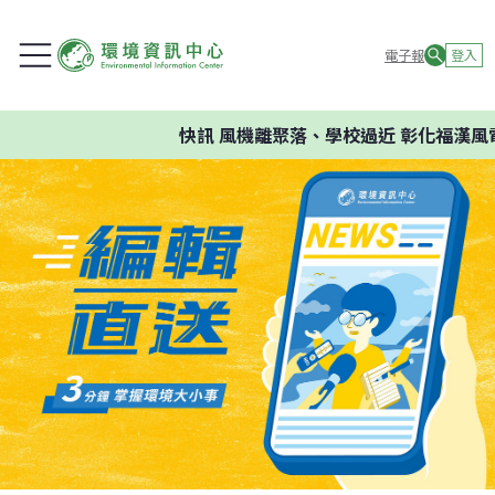
電子報
登入
快訊
風機離聚落、學校過近 彰化福漢風電