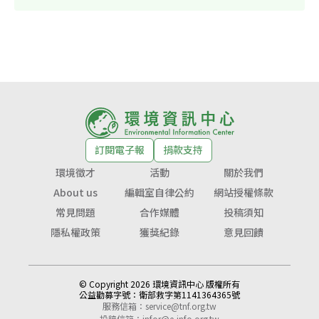
訂閱電子報
捐款支持
環境徵才
活動
關於我們
About us
編輯室自律公約
網站授權條款
常見問題
合作媒體
投稿須知
隱私權政策
獲獎紀錄
意見回饋
© Copyright 2026 環境資訊中心 版權所有
公益勸募字號：
衛部救字第1141364365號
服務信箱：
service@tnf.org.tw
投稿信箱：
infor@e-info.org.tw