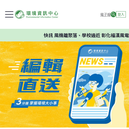
電子報
登入
快訊
風機離聚落、學校過近 彰化福漢風電