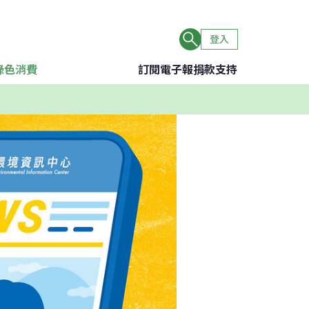
登入
綠色消費
訂閱電子報
捐款支持