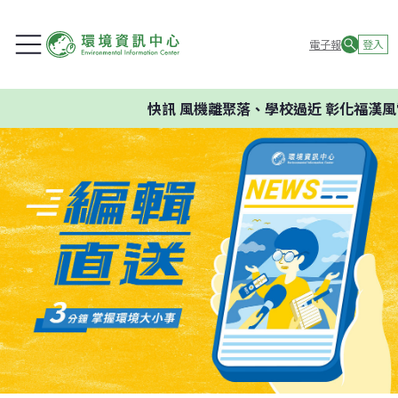
電子報
登入
快訊
風機離聚落、學校過近 彰化福漢風