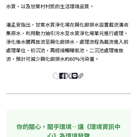
水質，以及甘棠村村民的生活環境品質。
潘孟安指出，甘棠水質淨化場在興化廍排水設置截流溝收
集原水，利用動力抽引污水至水質淨化場單元進行處理，
淨化後水體再放流至興化廍排水，處理流程為截流進入前
處理單位、初沉池，再經接觸曝氣池、二沉池處理後放
流，預計可減少興化廍排水約60%污染量。
你的關心，關乎環境—讓《環境資訊中
心》為環境發聲