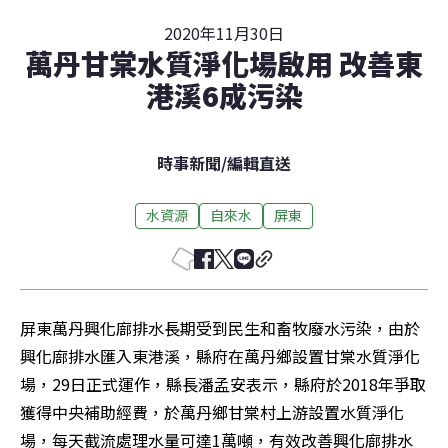
2020年11月30日
萬丹甘棠水質淨化場啟用 改善東
港溪6成污染
時事新聞
/
編輯直送
水資源
自來水
屏東
屏東萬丹興化廍排水長期受到民生和畜牧廢水污染，由於
興化廍排水匯入東港溪，縣府在萬丹鄉設置甘棠水質淨化
場，29日正式運作，縣長潘孟安表示，縣府於2018年爭取
獲得中央補助經費，於萬丹鄉甘棠村上游設置水質淨化
場，每天截流處理水量可達1萬噸，有效改善興化廍排水