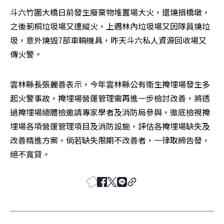
斗六竹圍大橋日前發生廢棄物堆置場大火，還燒損橋墩，
之後莿桐垃圾場又遭縱火，上週林內垃圾場又因隊員燒垃
圾，意外燒毀7部車輛機具，昨天斗六私人資源回收場又
傳火警。
雲林縣長張麗善表示，今年雲林縣公有衛生掩埋場發生多
起火警事故，掩埋場營運管理需再進一步檢討改善，將透
過掩埋場總體檢邀請專家學者及消防局參與，徹底檢視掩
埋場各項營運管理項目及消防設施，評估各掩埋場缺失及
改善精進方案，倘若缺失限期不改善者，一律取締告發，
絕不寬貸。