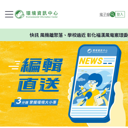
電子報
登入
快訊
風機離聚落、學校過近 彰化福漢風電案環委