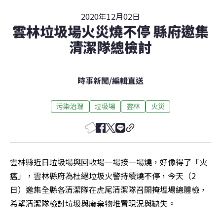
2020年12月02日
雲林垃圾場火災燒不停 縣府邀集
清潔隊總檢討
時事新聞
/
編輯直送
污染治理
垃圾場
雲林
火災
雲林縣近日垃圾場與回收場一場接一場燒，好像得了「火
瘟」，雲林縣府為杜絕垃圾火警持續燒不停，今天（2
日）邀集全縣各清潔隊在虎尾清潔隊召開掩埋場總體檢，
希望清潔隊檢討垃圾與廢棄物堆置現況與缺失。