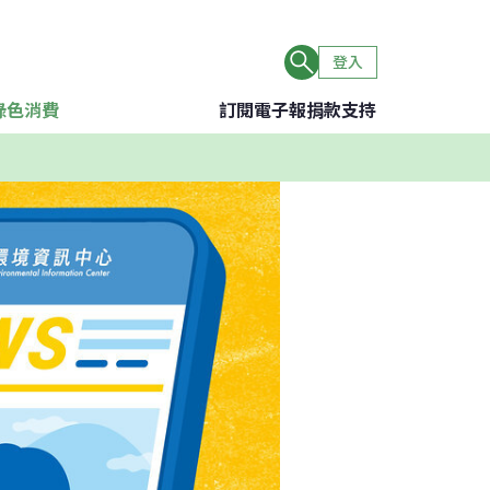
登入
綠色消費
訂閱電子報
捐款支持