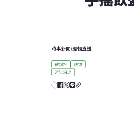
時事新聞
/
編輯直送
飲料杯
限塑
污染治理