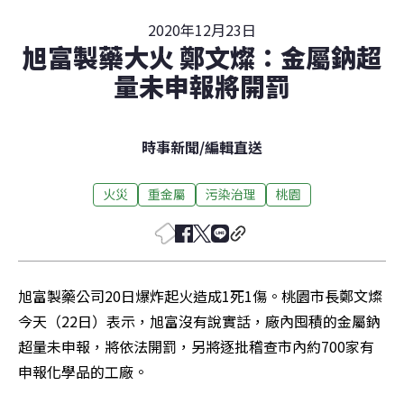
2020年12月23日
旭富製藥大火 鄭文燦：金屬鈉超
量未申報將開罰
時事新聞
/
編輯直送
火災
重金屬
污染治理
桃園
旭富製藥公司20日爆炸起火造成1死1傷。桃園市長鄭文燦
今天（22日）表示，旭富沒有說實話，廠內囤積的金屬鈉
超量未申報，將依法開罰，另將逐批稽查市內約700家有
申報化學品的工廠。