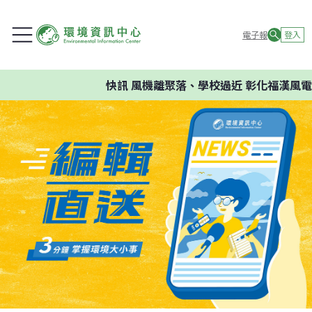
電子報
登入
快訊
風機離聚落、學校過近 彰化福漢風電