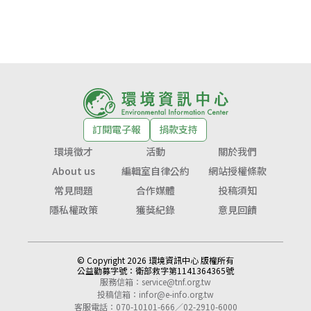
訂閱電子報
捐款支持
環境徵才
活動
關於我們
About us
編輯室自律公約
網站授權條款
常見問題
合作媒體
投稿須知
隱私權政策
獲獎紀錄
意見回饋
© Copyright 2026 環境資訊中心 版權所有
公益勸募字號：
衛部救字第1141364365號
服務信箱：
service@tnf.org.tw
投稿信箱：
infor@e-info.org.tw
客服電話：070-10101-666／02-2910-6000