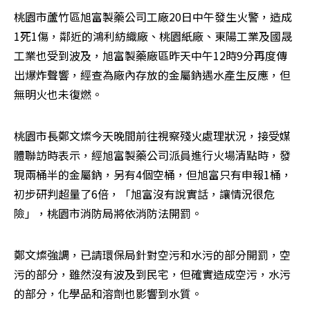
桃園市蘆竹區旭富製藥公司工廠20日中午發生火警，造成
1死1傷，鄰近的鴻利紡織廠、桃園紙廠、東陽工業及國晟
工業也受到波及，旭富製藥廠區昨天中午12時9分再度傳
出爆炸聲響，經查為廠內存放的金屬鈉遇水產生反應，但
無明火也未復燃。
桃園市長鄭文燦今天晚間前往視察殘火處理狀況，接受媒
體聯訪時表示，經旭富製藥公司派員進行火場清點時，發
現兩桶半的金屬鈉，另有4個空桶，但旭富只有申報1桶，
初步研判超量了6倍，「旭富沒有說實話，讓情況很危
險」，桃園市消防局將依消防法開罰。
鄭文燦強調，已請環保局針對空污和水污的部分開罰，空
污的部分，雖然沒有波及到民宅，但確實造成空污，水污
的部分，化學品和溶劑也影響到水質。