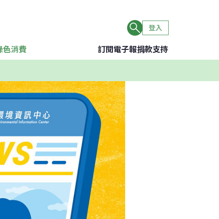
登入
綠色消費
訂閱電子報
捐款支持