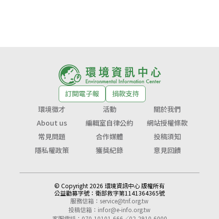
訂閱電子報
捐款支持
環境徵才
活動
關於我們
About us
編輯室自律公約
網站授權條款
常見問題
合作媒體
投稿須知
隱私權政策
獲獎紀錄
意見回饋
© Copyright 2026 環境資訊中心 版權所有
公益勸募字號：
衛部救字第1141364365號
服務信箱：
service@tnf.org.tw
投稿信箱：
infor@e-info.org.tw
客服電話：070-10101-666／02-2910-6000