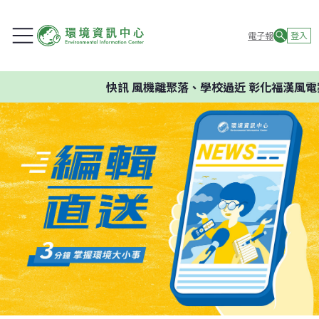
電子報
登入
快訊
風機離聚落、學校過近 彰化福漢風電