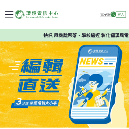
電子報
登入
快訊
風機離聚落、學校過近 彰化福漢風電