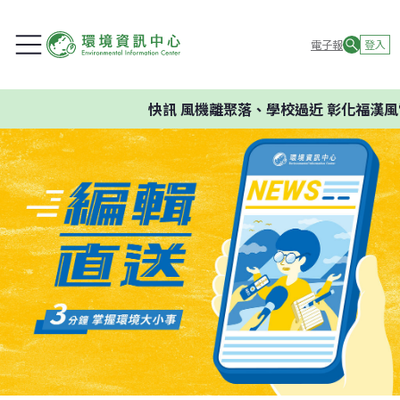
電子報
登入
快訊
風機離聚落、學校過近 彰化福漢風