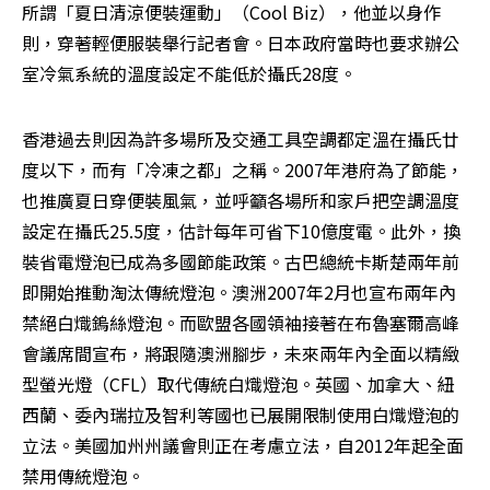
所謂「夏日清涼便裝運動」（Cool Biz），他並以身作
則，穿著輕便服裝舉行記者會。日本政府當時也要求辦公
室冷氣系統的溫度設定不能低於攝氏28度。 
香港過去則因為許多場所及交通工具空調都定溫在攝氏廿
度以下，而有「冷凍之都」之稱。2007年港府為了節能，
也推廣夏日穿便裝風氣，並呼籲各場所和家戶把空調溫度
設定在攝氏25.5度，估計每年可省下10億度電。此外，換
裝省電燈泡已成為多國節能政策。古巴總統卡斯楚兩年前
即開始推動淘汰傳統燈泡。澳洲2007年2月也宣布兩年內
禁絕白熾鎢絲燈泡。而歐盟各國領袖接著在布魯塞爾高峰
會議席間宣布，將跟隨澳洲腳步，未來兩年內全面以精緻
型螢光燈（CFL）取代傳統白熾燈泡。英國、加拿大、紐
西蘭、委內瑞拉及智利等國也已展開限制使用白熾燈泡的
立法。美國加州州議會則正在考慮立法，自2012年起全面
禁用傳統燈泡。 
