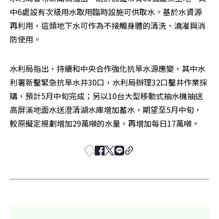
中6處設有次級用水取用臨時設施可供取水。基於水資源
再利用，這類地下水可作為不接觸身體的清洗、澆灌與消
防使用。
水利局指出，持續和中央合作強化抗旱水源應變，其中水
利署新鑿緊急抗旱水井30口，水利局辦理32口鑿井作業採
購，預計5月中旬完成；另以10台大型移動式抽水機抽送
高屏溪地面水送澄清湖水庫增加蓄水，期望至5月中旬，
較原擬定規劃增加29萬噸的水量，再增加每日17萬噸。