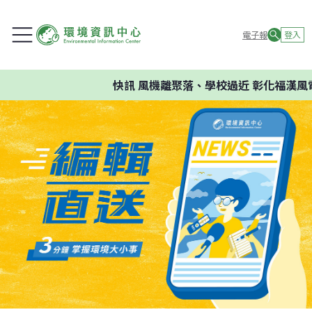
電子報
登入
快訊
風機離聚落、學校過近 彰化福漢風