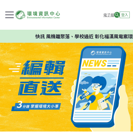
電子報
登入
快訊
風機離聚落、學校過近 彰化福漢風電案環