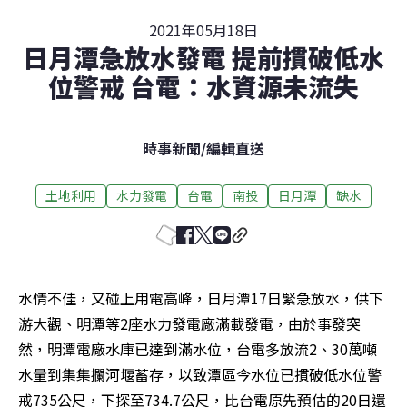
2021年05月18日
日月潭急放水發電 提前摜破低水
位警戒 台電：水資源未流失
時事新聞
/
編輯直送
土地利用
水力發電
台電
南投
日月潭
缺水
水情不佳，又碰上用電高峰，日月潭17日緊急放水，供下
游大觀、明潭等2座水力發電廠滿載發電，由於事發突
然，明潭電廠水庫已達到滿水位，台電多放流2、30萬噸
水量到集集攔河堰蓄存，以致潭區今水位已摜破低水位警
戒735公尺，下探至734.7公尺，比台電原先預估的20日還