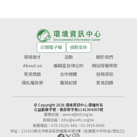
訂閱電子報
捐款支持
環境徵才
活動
關於我們
About us
編輯室自律公約
網站授權條款
常見問題
合作媒體
投稿須知
隱私權政策
獲獎紀錄
意見回饋
© Copyright 2026 環境資訊中心 版權所有
公益勸募字號：
衛部救字第1141364365號
服務信箱：
service@tnf.org.tw
投稿信箱：
infor@e-info.org.tw
客服電話：070-10101-666／02-2910-6000
地址：231023新北市新店區民權路48號3樓（近捷運大坪林站1號出口）