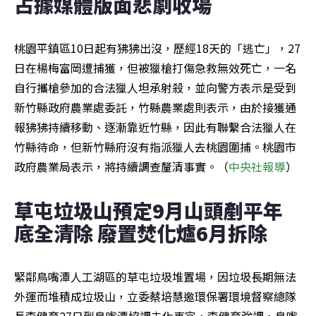
占據媒體版面悲劇收場
桃園平鎮區10日起有狒狒出沒，歷經18天的「逃亡」，27
日在楊梅富岡遭捕獲，但被獵槍打傷急救無效死亡，一名
自行攜槍參加的合法獵人坦承射殺，並向警方表示是受到
新竹縣政府農業處委託，竹縣農業處則表示，由於接獲通
報狒狒持續移動、逐漸靠近竹縣，因此有聯繫合法獵人在
竹縣待命，但新竹縣府沒有指派獵人去桃園圍捕。桃園市
政府農業局表示，將持續調查釐清事實。（
中央社報導
）
草屯垃圾山預定9月山頭剷平年
底全清除 廢置焚化爐6月拆除
緊鄰鳥嘴潭人工湖區的草屯垃圾堆置場，因垃圾長期無法
外運而堆積成垃圾山，立委蔡培慧邀環保署環境督察總隊
長李健育27日到鳥嘴潭協調去化事宜，李健育強調，鳥嘴