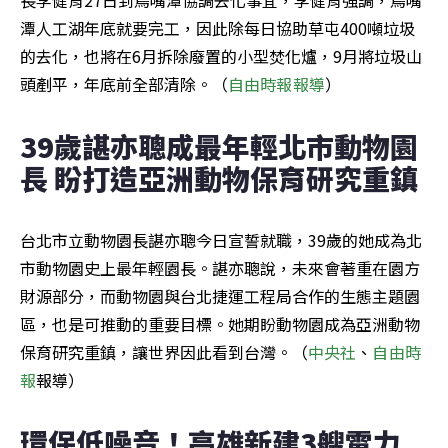
潭人工湖年底就要完工，因此除每日協助草屯400噸垃圾
的去化，也將在6月拆除廢置的小型焚化爐，9月將垃圾山
頭剷平，年底前全部清除。（
自由時報報導
）
39歲諶亦聰成最年輕北市動物園
長 盼打造亞洲動物保育研究重鎮
台北市立動物園長諶亦聰今日宣誓就職，39歲的她成為北
市動物園史上最年輕園長。諶亦聰說，未來會著重在園方
財源部分，而動物園與台北捷運工程局合作的生態主題園
區，也是可推動的重要目標。她期盼動物園成為亞洲動物
保育研究重鎮，讓世界因此看到台灣。（
中央社
、
自由時
報
報導）
環保低噪音！高雄新建3艘電力