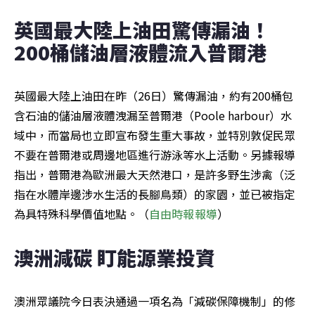
英國最大陸上油田驚傳漏油！ 
200桶儲油層液體流入普爾港
英國最大陸上油田在昨（26日）驚傳漏油，約有200桶包
含石油的儲油層液體洩漏至普爾港（Poole harbour）水
域中，而當局也立即宣布發生重大事故，並特別敦促民眾
不要在普爾港或周邊地區進行游泳等水上活動。另據報導
指出，普爾港為歐洲最大天然港口，是許多野生涉禽（泛
指在水體岸邊涉水生活的長腳鳥類）的家園，並已被指定
為具特殊科學價值地點。（
自由時報報導
）
澳洲減碳 盯能源業投資
澳洲眾議院今日表決通過一項名為「減碳保障機制」的修