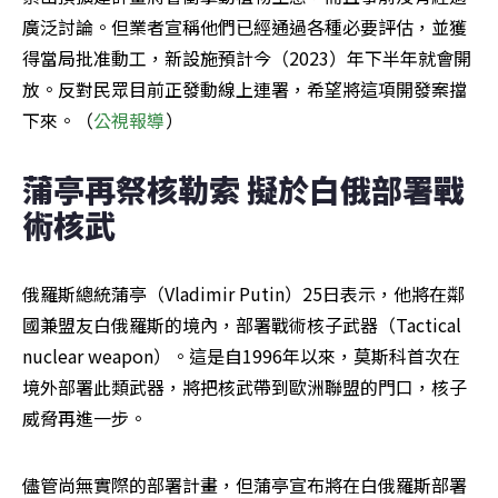
廣泛討論。但業者宣稱他們已經通過各種必要評估，並獲
得當局批准動工，新設施預計今（2023）年下半年就會開
放。反對民眾目前正發動線上連署，希望將這項開發案擋
下來。（
公視報導
）
蒲亭再祭核勒索 擬於白俄部署戰
術核武
俄羅斯總統蒲亭（Vladimir Putin）25日表示，他將在鄰
國兼盟友白俄羅斯的境內，部署戰術核子武器（Tactical 
nuclear weapon）。這是自1996年以來，莫斯科首次在
境外部署此類武器，將把核武帶到歐洲聯盟的門口，核子
威脅再進一步。
儘管尚無實際的部署計畫，但蒲亭宣布將在白俄羅斯部署