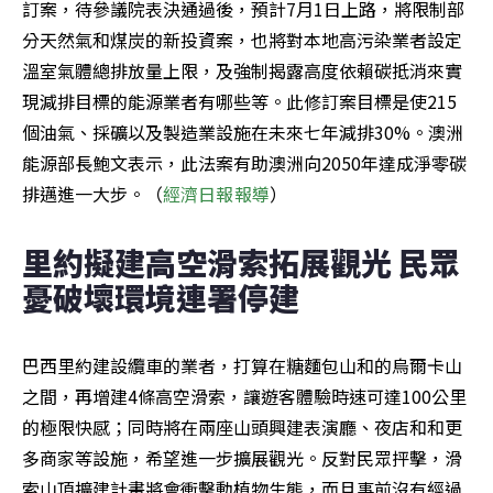
訂案，待參議院表決通過後，預計7月1日上路，將限制部
分天然氣和煤炭的新投資案，也將對本地高污染業者設定
溫室氣體總排放量上限，及強制揭露高度依賴碳抵消來實
現減排目標的能源業者有哪些等。此修訂案目標是使215
個油氣、採礦以及製造業設施在未來七年減排30%。澳洲
能源部長鮑文表示，此法案有助澳洲向2050年達成淨零碳
排邁進一大步。（
經濟日報報導
）
里約擬建高空滑索拓展觀光 民眾
憂破壞環境連署停建
巴西里約建設纜車的業者，打算在糖麵包山和的烏爾卡山
之間，再增建4條高空滑索，讓遊客體驗時速可達100公里
的極限快感；同時將在兩座山頭興建表演廳、夜店和和更
多商家等設施，希望進一步擴展觀光。反對民眾抨擊，滑
索山頂擴建計畫將會衝擊動植物生態，而且事前沒有經過