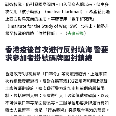
戰術核武，仍引發國際關切。自入侵烏克蘭以來，蒲亭多
次使用「核子勒索」（nuclear blackmail），希望藉此遏
止西方對烏克蘭的援助。華府智庫「戰爭研究所」
（Institute for the Study of War, ISW）也指出，情勢升
級至核戰的風險「依然極低」。（
央廣報導
）
香港疫後首次遊行反對填海 警要
求參加者掛號碼牌圍封鎖線
香港政府3月初解除「口罩令」等防疫措施後，上週末首
次有組織發起遊行，反對在將軍澳132區填海和興建混凝
土廠等鄰避設施。這次遊行警方施加史無前例的嚴苛限
制，包括限制人數；所有遊行人士必須佩戴號碼牌，以及
不可佩戴口罩等蒙面物品等。主辦單位形容掛牌遊行有如
猶太人戴臂章，也是 「行為藝術」突顯現今香港的荒謬。