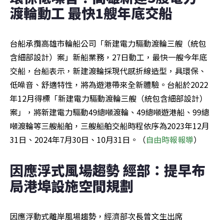
渡輪動工 最快1艘年底交船
台船承攬高雄市輪船公司「新建電力驅動渡輪三艘（統包
含細部設計）案」新船業務，27日動工，最快一艘今年底
交船，台船表示，新建渡輪採現代感折線造型，具環保、
低噪音、舒適特性，將為遊港帶來全新體驗。台船於2022
年12月得標「新建電力驅動渡輪三艘（統包含細部設計）
案」，將新建電力驅動49總噸渡輪、49總噸遊港船、99總
噸渡輪等三艘船舶，三艘船舶交船時程依序為2023年12月
31日、2024年7月30日、10月31日。（
自由時報報導
）
因應浮式風場趨勢 經部：提早布
局港埠設施空間規劃
因應浮動式離岸風場趨勢，經濟部次長曾文生出席