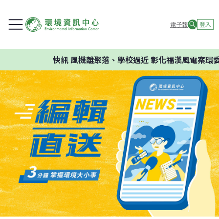
電子報
登入
快訊
風機離聚落、學校過近 彰化福漢風電案環委建