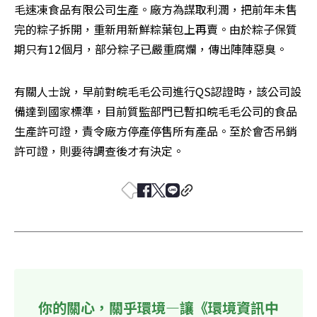
毛速凍食品有限公司生產。廠方為謀取利潤，把前年未售
完的粽子拆開，重新用新鮮粽葉包上再賣。由於粽子保質
期只有12個月，部分粽子已嚴重腐爛，傳出陣陣惡臭。
有關人士說，早前對皖毛毛公司進行QS認證時，該公司設
備達到國家標準，目前質監部門已暫扣皖毛毛公司的食品
生產許可證，責令廠方停產停售所有產品。至於會否吊銷
許可證，則要待調查後才有決定。
你的關心，關乎環境—讓《環境資訊中