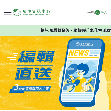
電子報
登入
快訊
風機離聚落、學校過近 彰化福漢風