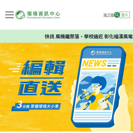
電子報
登入
快訊
風機離聚落、學校過近 彰化福漢風電